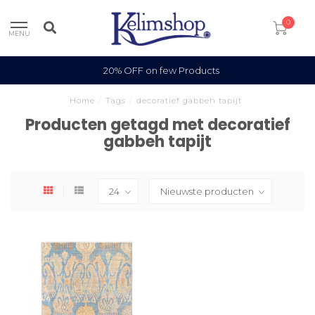
0
MENU
20% OFF on few Products
Home
/
Tags
/
decoratief gabbeh tapijt
Producten getagd met decoratief
gabbeh tapijt