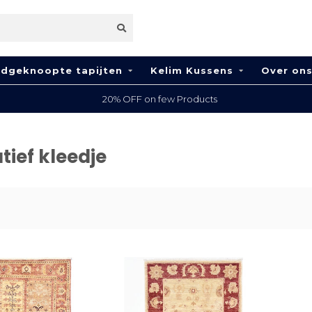
dgeknoopte tapijten
Kelim Kussens
Over on
20% OFF on few Products
ief kleedje