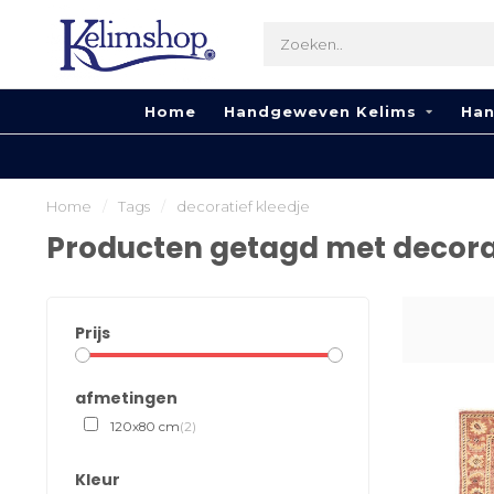
Home
Handgeweven Kelims
Han
Home
/
Tags
/
decoratief kleedje
Producten getagd met decorat
Prijs
afmetingen
120x80 cm
(2)
Kleur