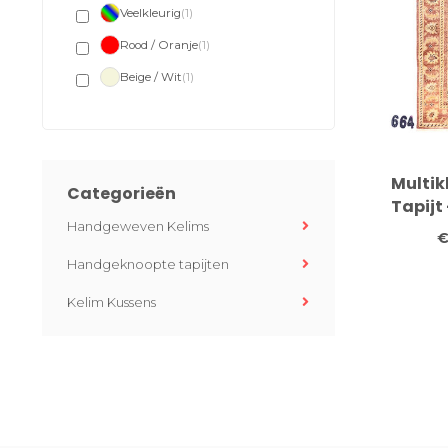
Veelkleurig
(1)
Rood / Oranje
(1)
Beige / Wit
(1)
Multik
Categorieën
Tapijt 
Handgeweven Kelims
€
Handgeknoopte tapijten
Kelim Kussens