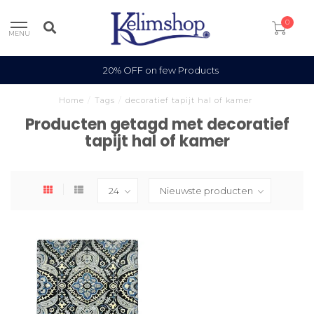
0
MENU
20% OFF on few Products
Home
/
Tags
/
decoratief tapijt hal of kamer
Producten getagd met decoratief
tapijt hal of kamer