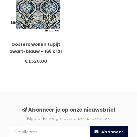
Oosters wollen tapijt
zwart-blauw – 168 x 121
cm – handgeknoopt
€1.520,00
kleed met
medaillonpatroon
Abonneer je op onze nieuwsbrief
Blijf op de hoogte over onze laatste acties
Abonneer