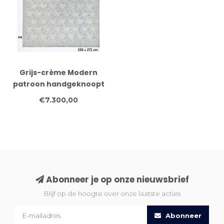
Grijs-crème Modern
patroon handgeknoopt
wollen vloerkleed – 358
€7.300,00
x 272 cm
Abonneer je op onze nieuwsbrief
Blijf op de hoogte over onze laatste acties
Abonneer