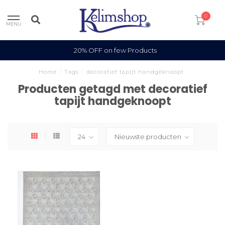
0
MENU
20% OFF on few Products
Home
/
Tags
/
decoratief tapijt handgeknoopt
Producten getagd met decoratief
tapijt handgeknoopt