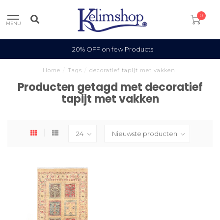
0
MENU
20% OFF on few Products
Home
/
Tags
/
decoratief tapijt met vakken
Producten getagd met decoratief
tapijt met vakken