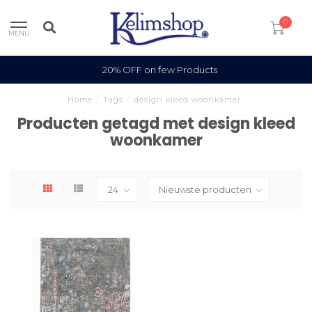
0
MENU
20% OFF on few Products
Home
/
Tags
/
design kleed woonkamer
Producten getagd met design kleed
woonkamer