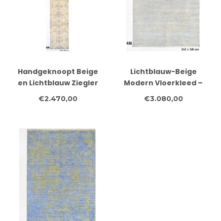
Handgeknoopt Beige
Lichtblauw-Beige
en Lichtblauw Ziegler
Modern Vloerkleed –
Loper Tapijt van Wol –
245 x 168 cm –
€2.470,00
€3.080,00
Oosters
Handgeknoopt Wol
Bloemenpatroon – 440
x 75 cm