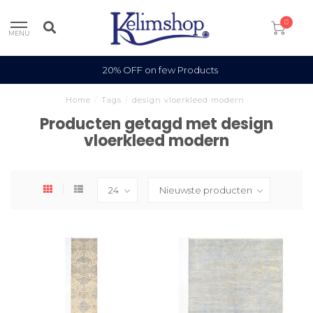
0
MENU
20% OFF on few Products
Home
/
Tags
/
design vloerkleed modern
Producten getagd met design
vloerkleed modern