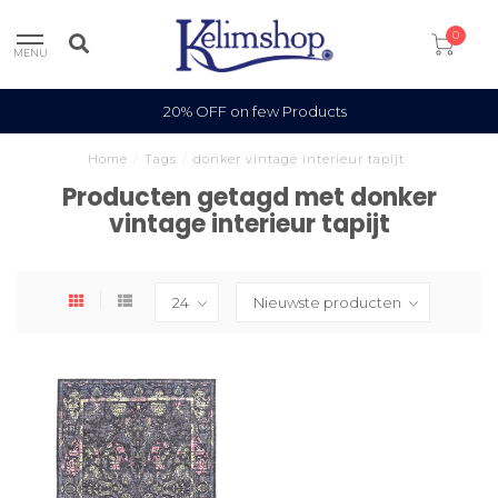
0
MENU
20% OFF on few Products
Home
/
Tags
/
donker vintage interieur tapijt
Producten getagd met donker
vintage interieur tapijt