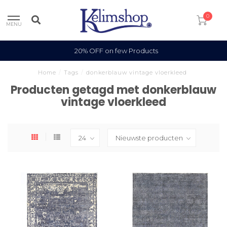
0
MENU
20% OFF on few Products
Home
/
Tags
/
donkerblauw vintage vloerkleed
Producten getagd met donkerblauw
vintage vloerkleed