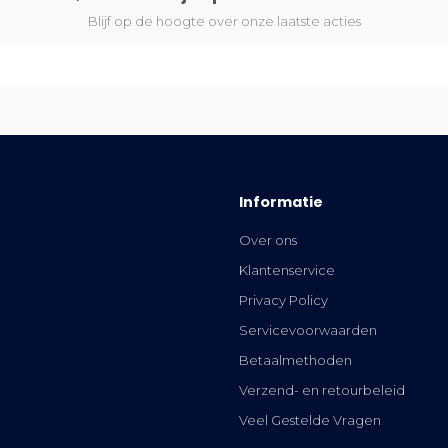
Blijf op de hoogte over onze laatste acties
Informatie
Over ons
Klantenservice
Privacy Policy
Servicevoorwaarden
Betaalmethoden
Verzend- en retourbeleid
Veel Gestelde Vragen