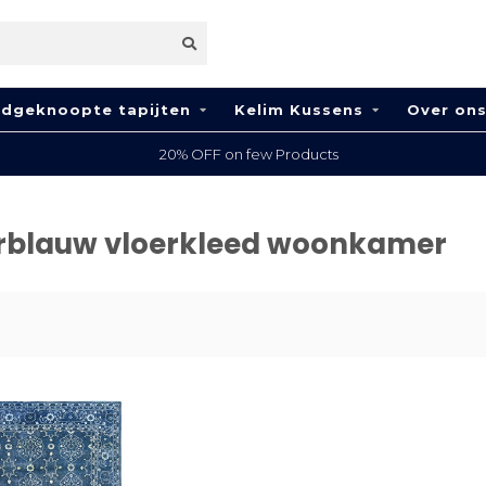
dgeknoopte tapijten
Kelim Kussens
Over on
20% OFF on few Products
rblauw vloerkleed woonkamer