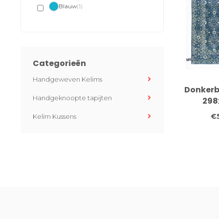
Blauw
(1)
Categorieën
Handgeweven Kelims
Donkerb
Handgeknoopte tapijten
298
Hand
€
Kelim Kussens
woll
vl