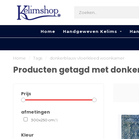
Home
Handgeweven Kelims
Han
Home
/
Tags
/
donkerblauw vloerkleed woonkamer
Producten getagd met donke
Prijs
afmetingen
300x250 cm
(1)
Kleur