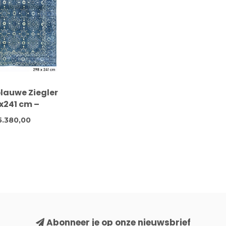
lauwe Ziegler
x241 cm –
geknoopte
5.380,00
en vintage
oerkleed
Abonneer je op onze nieuwsbrief