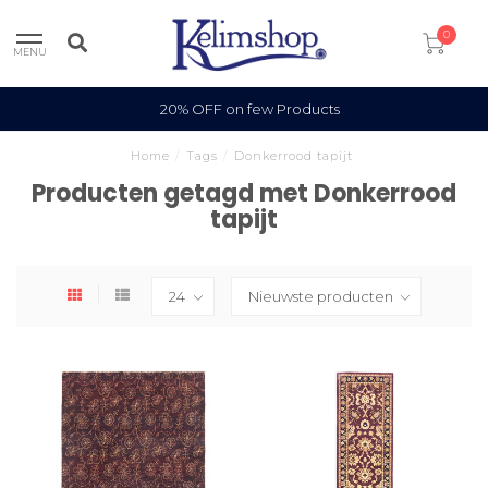
0
MENU
20% OFF on few Products
Home
/
Tags
/
Donkerrood tapijt
Producten getagd met Donkerrood
tapijt