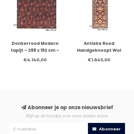
Donkerrood Modern
Antieke Rood
tapijt – 288 x 192 cm –
Handgeknoopt Wol
Handgeknoopt wollen
Tapijt - Kazak Patroon -
€4.140,00
€1.645,00
vloerkleed
294 x 75 cm
Abonneer je op onze nieuwsbrief
Blijf op de hoogte over onze laatste acties
Abonneer