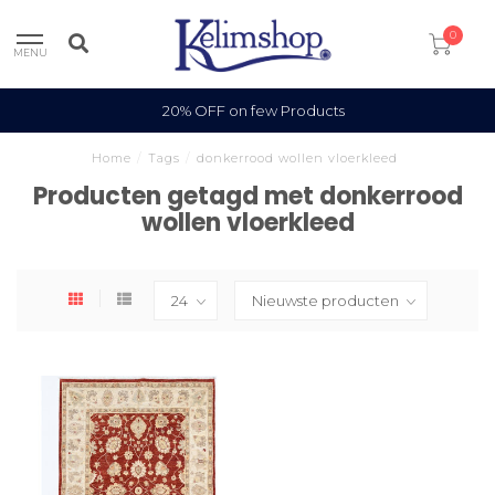
0
MENU
20% OFF on few Products
Home
/
Tags
/
donkerrood wollen vloerkleed
Producten getagd met donkerrood
wollen vloerkleed