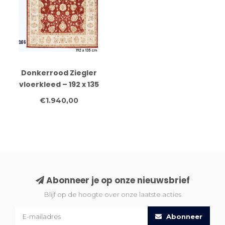
Donkerrood Ziegler
vloerkleed – 192 x 135
cm – Handgeknoopt
€1.940,00
wollen tapijt
Abonneer je op onze nieuwsbrief
Blijf op de hoogte over onze laatste acties
Abonneer