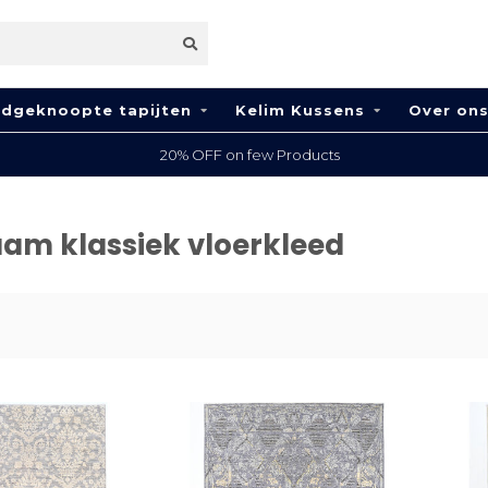
dgeknoopte tapijten
Kelim Kussens
Over on
20% OFF on few Products
am klassiek vloerkleed