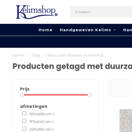
Home
Handgeweven Kelims
Han
Home
/
Tags
/
duurzaam klassiek vloerkleed
Producten getagd met duurza
Prijs
afmetingen
300x250 cm
(1)
170x240 cm
(1)
200x150 cm
(1)