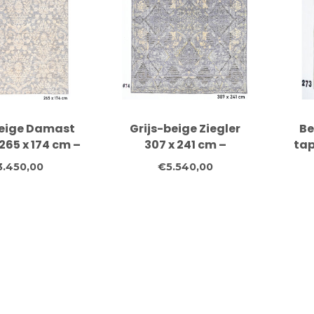
Beige Damast
Grijs-beige Ziegler
Be
 265 x 174 cm –
307 x 241 cm –
tap
eknoopt van
Handgeknoopt wollen
Han
3.450,00
€5.540,00
Wol
vloerkleed