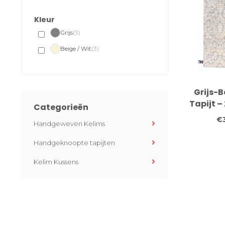
Kleur
Grijs
(3)
Beige / Wit
(3)
Grijs-
Tapijt –
Categorieën
Handg
€
Handgeweven Kelims
Handgeknoopte tapijten
Kelim Kussens