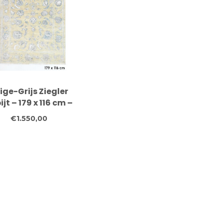
ige-Grijs Ziegler
ijt – 179 x 116 cm –
dgeknoopt wollen
€1.550,00
kleed