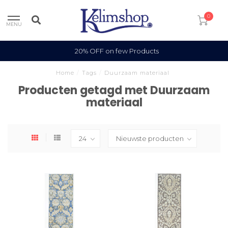
0
MENU
20% OFF on few Products
Home
/
Tags
/
Duurzaam materiaal
Producten getagd met Duurzaam
materiaal