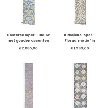
Oosterse loper – Blauw
Klassieke loper –
met gouden accenten
Floraal motief in
– 354 x 78 cm –
neutrale tinten – 352 x
€2.085,00
€1.999,00
Handgeknoopt van wol
76 cm – Handgeknoopt
van wol