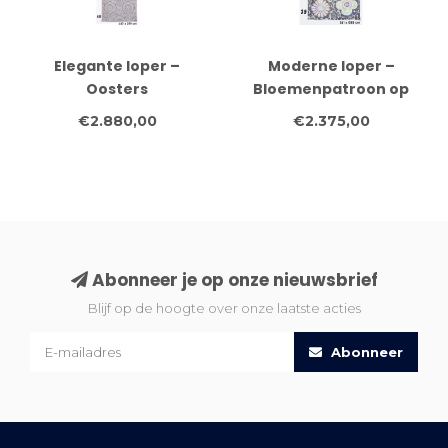
Elegante loper –
Moderne loper –
Oosters
Bloemenpatroon op
medaillonmotief in lila
grijze basis – 361x88 cm
€2.880,00
€2.375,00
en zilver – 487 x 79 cm –
– Handgeknoopt van
Handgeknoopt van wol
wol
Abonneer je op onze nieuwsbrief
Blijf op de hoogte over onze laatste acties
Abonneer