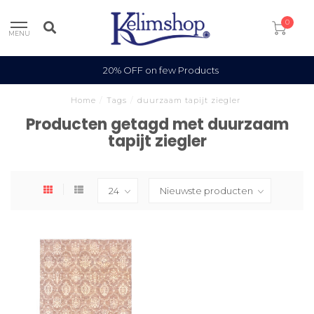
0
MENU
20% OFF on few Products
Home
/
Tags
/
duurzaam tapijt ziegler
Producten getagd met duurzaam
tapijt ziegler