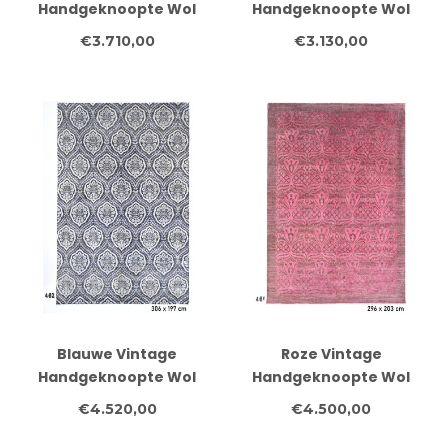
Handgeknoopte Wol
Handgeknoopte Wol
Tapijt - Ziegler Patroon
Tapijt - Ziegler Patroon
€3.710,00
€3.130,00
278x178 cm
236x177 cm
Blauwe Vintage
Roze Vintage
Handgeknoopte Wol
Handgeknoopte Wol
Tapijt - Ziegler Patroon
Tapijt - Antieke
€4.520,00
€4.500,00
306x197 cm
Patroon 296x203 cm