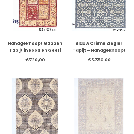
Handgeknoopt Gabbeh
Blauw Crème Ziegler
Tapijt in Rood en Geel |
Tapijt – Handgeknoopt
122x79 cm | Wol
– 295 x 242 cm – Wol
€720,00
€5.350,00