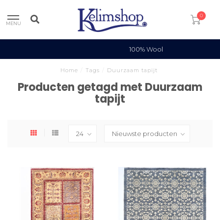
0
MENU
100% Wool
Home
/
Tags
/
Duurzaam tapijt
Producten getagd met Duurzaam
tapijt