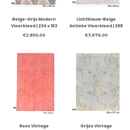
Beige-Grijs Modern
Lichtblauw-Beige
Vloerkleed | 234 x 163
Antieke Vloerkleed | 258
cm
x 190 cm
€2.850,00
€3.676,00
Roze Vintage
Grijze Vintage