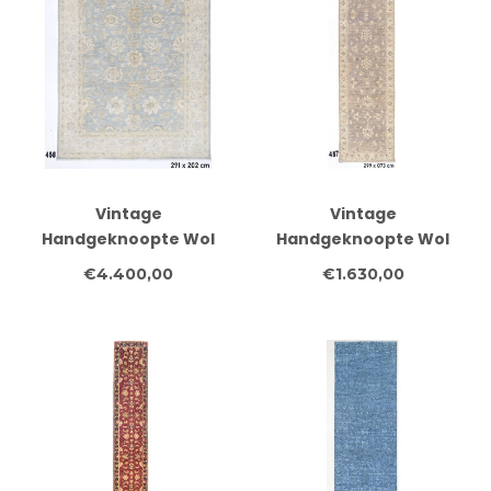
Vintage
Vintage
Handgeknoopte Wol
Handgeknoopte Wol
Tapijt - Ziegler Patroon
Tapijt - Ziegler Patroon
€4.400,00
€1.630,00
291x202 cm
299x073 cm