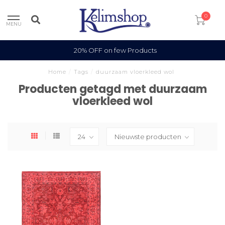
0
MENU
20% OFF on few Products
Home
/
Tags
/
duurzaam vloerkleed wol
Producten getagd met duurzaam
vloerkleed wol