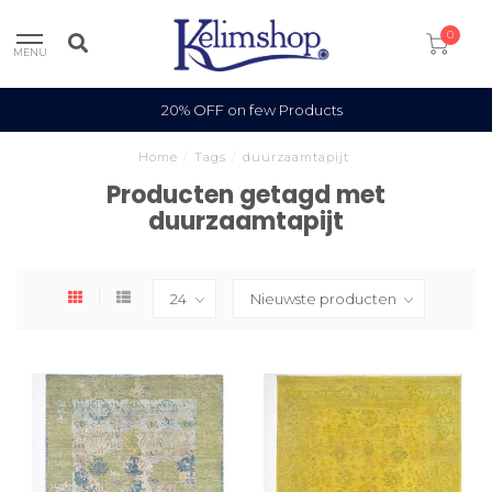
0
MENU
20% OFF on few Products
Home
/
Tags
/
duurzaamtapijt
Producten getagd met
duurzaamtapijt