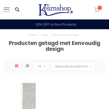
0
MENU
20% OFF on few Products
Home
/
Tags
/
Eenvoudig design
Producten getagd met Eenvoudig
design