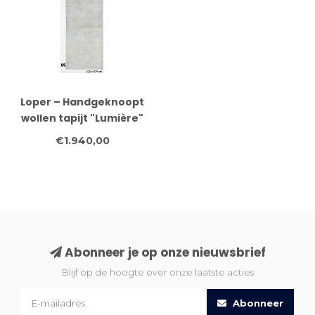
Loper – Handgeknoopt
wollen tapijt "Lumière"
in lichtgrijs-blauw – 328
€1.940,00
x 79 cm
Abonneer je op onze nieuwsbrief
Blijf op de hoogte over onze laatste acties
Abonneer