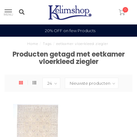
0
MENU
20% OFF on few Products
Home
/
Tags
/
eetkamer vloerkleed ziegler
Producten getagd met eetkamer
vloerkleed ziegler