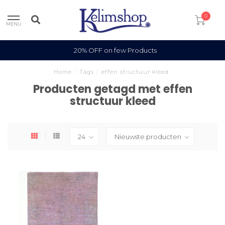
0
MENU
20% OFF on few Products
Home
/
Tags
/
effen structuur kleed
Producten getagd met effen
structuur kleed