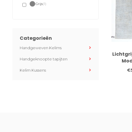
Grijs
(1)
Categorieën
Handgeweven Kelims
Lichtgr
Handgeknoopte tapijten
Mod
Handgek
€
Kelim Kussens
vloerkl