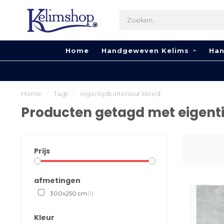
Home
Handgeweven Kelims
Han
Home
/
Tags
/
eigentijds interieur kleed
Producten getagd met eigentij
Prijs
afmetingen
300x250 cm
(1)
Kleur