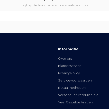
Blijf op de hoogte over onze laatste acties
Informatie
Over ons
Klantenservice
Privacy Policy
Servicevoorwaarden
Betaalmethoden
Verzend- en retourbeleid
Veel Gestelde Vragen