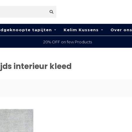
dgeknoopte tapijten
Kelim Kussens
Over on
20% OFF on few Products
ds interieur kleed