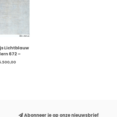
ijs Lichtblauw
ern 672 –
noopt wollen
5.500,00
eed 302 x 243
cm
Abonneer je op onze nieuwsbrief