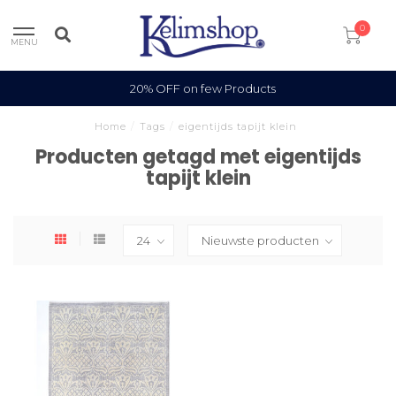
0
MENU
20% OFF on few Products
Home
/
Tags
/
eigentijds tapijt klein
Producten getagd met eigentijds
tapijt klein