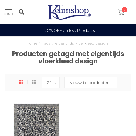
0
MENU
20% OFF on few Products
Home
/
Tags
/
eigentijds vloerkleed design
Producten getagd met eigentijds
vloerkleed design