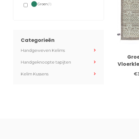
Groen
(1)
Categorieën
Handgeweven Kelims
Gro
Handgeknoopte tapijten
Vloerkle
cm – H
€
Kelim Kussens