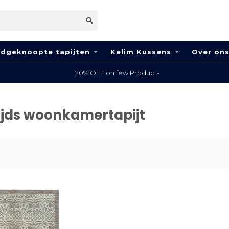
dgeknoopte tapijten
Kelim Kussens
Over on
20% OFF on few Products
ijds woonkamertapijt