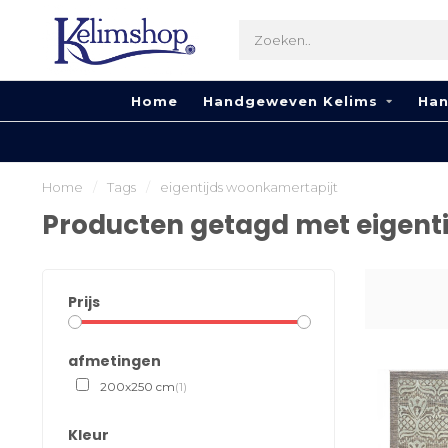
Home
Handgeweven Kelims
Han
Home
/
Tags
/
eigentijds woonkamertapijt
Producten getagd met eigent
Prijs
afmetingen
200x250 cm
(1)
Kleur