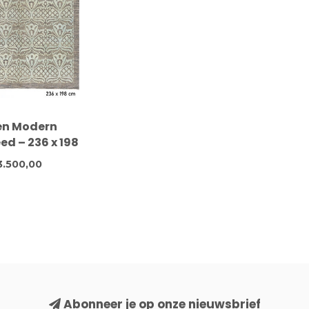
en Modern
ed – 236 x 198
andgeknoopt
3.500,00
Wol
Abonneer je op onze nieuwsbrief