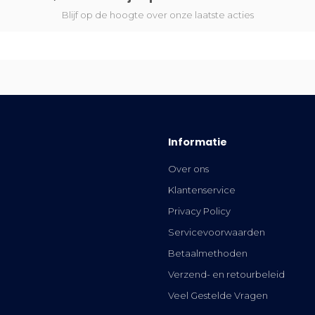
Blijf op de hoogte over onze laatste acties
Informatie
Over ons
Klantenservice
Privacy Policy
Servicevoorwaarden
Betaalmethoden
Verzend- en retourbeleid
Veel Gestelde Vragen