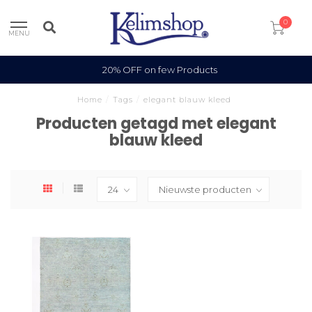
0
MENU
20% OFF on few Products
Home
/
Tags
/
elegant blauw kleed
Producten getagd met elegant
blauw kleed