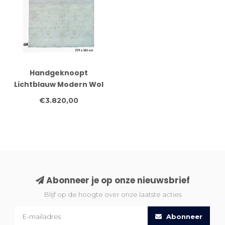
Handgeknoopt
Lichtblauw Modern Wol
Vloerkleed – Eenvoudig
€3.820,00
Ton-sur-Ton Design –
279 x 183 cm
Abonneer je op onze nieuwsbrief
Blijf op de hoogte over onze laatste acties
Abonneer