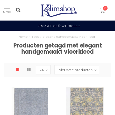
0
MENU
20% OFF on few Products
Home
/
Tags
/
elegant handgemaakt vloerkleed
Producten getagd met elegant
handgemaakt vloerkleed