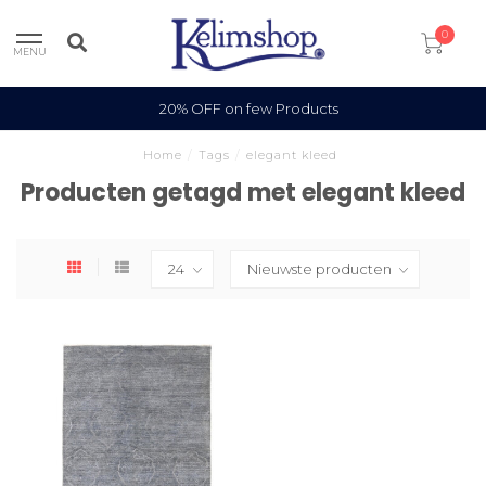
0
MENU
20% OFF on few Products
Home
/
Tags
/
elegant kleed
Producten getagd met elegant kleed