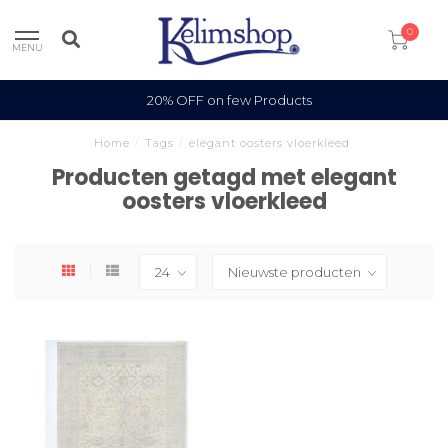
0
MENU
20% OFF on few Products
Home
/
Tags
/
elegant oosters vloerkleed
Producten getagd met elegant
oosters vloerkleed