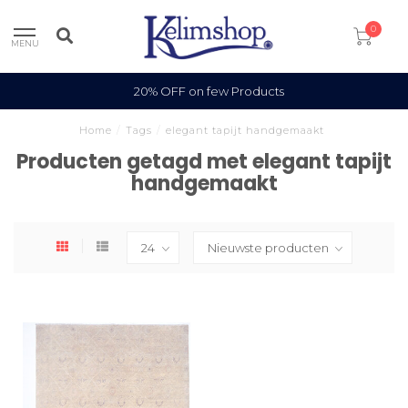
0
MENU
20% OFF on few Products
Home
/
Tags
/
elegant tapijt handgemaakt
Producten getagd met elegant tapijt
handgemaakt