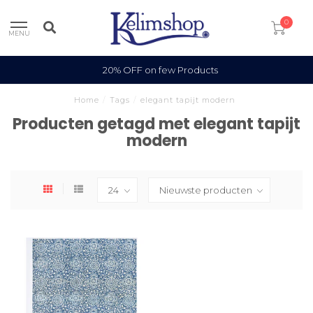
0
MENU
20% OFF on few Products
Home
/
Tags
/
elegant tapijt modern
Producten getagd met elegant tapijt
modern