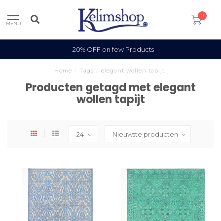
0
MENU
20% OFF on few Products
Home
/
Tags
/
elegant wollen tapijt
Producten getagd met elegant
wollen tapijt