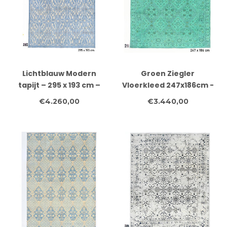
Lichtblauw Modern
Groen Ziegler
tapijt – 295 x 193 cm –
Vloerkleed 247x186cm -
Handgeknoopt wollen
Handgeknoopt Wol
€4.260,00
€3.440,00
vloerkleed