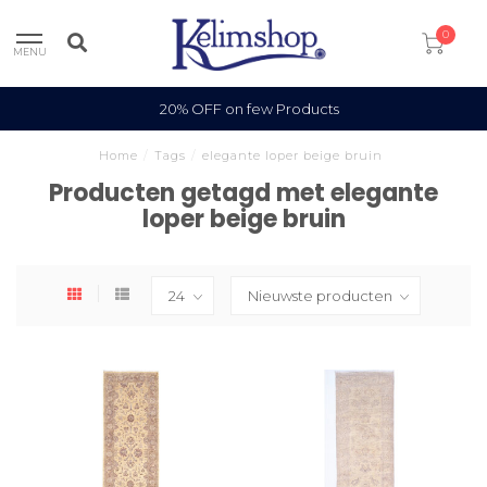
0
MENU
20% OFF on few Products
Home
/
Tags
/
elegante loper beige bruin
Producten getagd met elegante
loper beige bruin