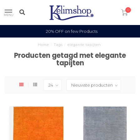
0
MENU
20% OFF on few Products
Home
/
Tags
/
elegante tapijten
Producten getagd met elegante
tapijten