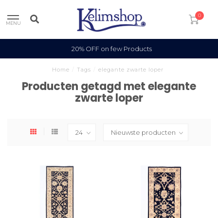
0
MENU
20% OFF on few Products
Home
/
Tags
/
elegante zwarte loper
Producten getagd met elegante
zwarte loper