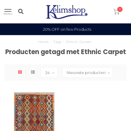
0
MENU
20% OFF on few Products
Home
/
Tags
/
Ethnic Carpet
Producten getagd met Ethnic Carpet