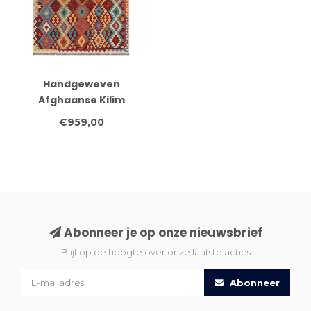
Handgeweven
Afghaanse Kilim
Vloerkleed – 300x200
€959,00
cm – Veelkleurig Tribal
Design
Abonneer je op onze nieuwsbrief
Blijf op de hoogte over onze laatste acties
Abonneer