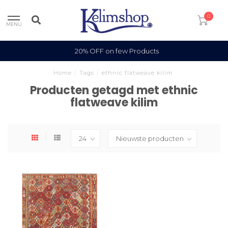
0
MENU
20% OFF on few Products
Home
/
Tags
/
ethnic flatweave kilim
Producten getagd met ethnic
flatweave kilim