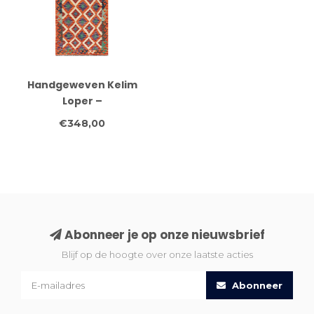
Handgeweven Kelim
Loper –
Diamantpatroon in
€348,00
Roest, Groen & Paars |
Tribale Wollen
Vloerkleed 248x88 cm
Abonneer je op onze nieuwsbrief
Blijf op de hoogte over onze laatste acties
Abonneer