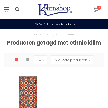
0
MENU
20% OFF on few Products
Home
/
Tags
/
ethnic kilim
Producten getagd met ethnic kilim