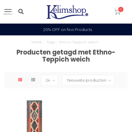
0
MENU
20% OFF on few Products
Home
/
Tags
/
Ethno-Teppich weich
Producten getagd met Ethno-
Teppich weich