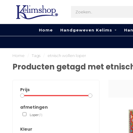
Home
Handgeweven Kelims
Han
Home
/
Tags
/
etnisch wollen loper
Producten getagd met etnisch
Prijs
afmetingen
Loper
(1)
Kleur