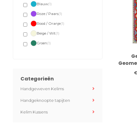
Blauw
(1)
Roze / Paars
(1)
Rood / Oranje
(1)
Beige / Wit
(1)
Groen
(1)
G
Geomet
Loper –
€
Wol –
Categorieën
Handgeweven Kelims
Handgeknoopte tapijten
Kelim Kussens