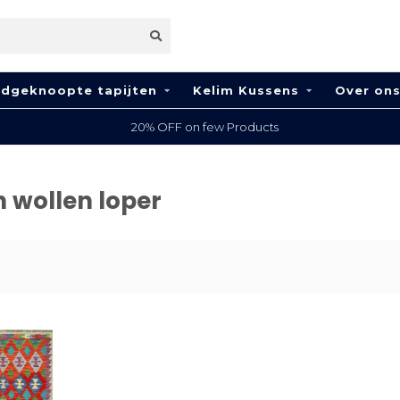
dgeknoopte tapijten
Kelim Kussens
Over on
20% OFF on few Products
 wollen loper