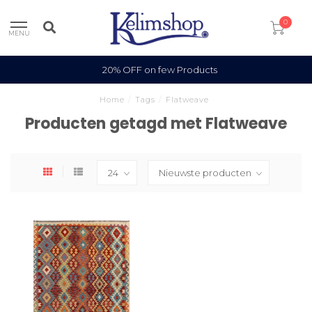
0
MENU
20% OFF on few Products
Home
/
Tags
/
Flatweave
Producten getagd met Flatweave