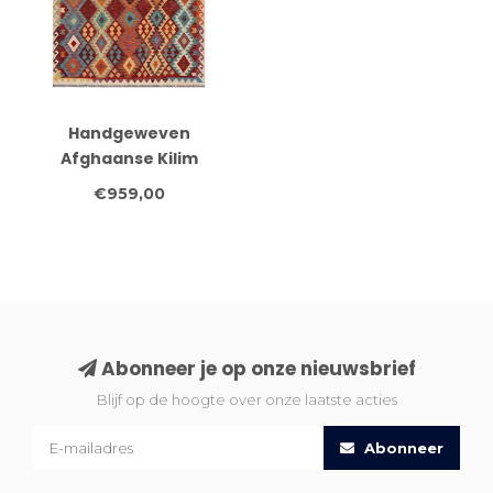
Handgeweven
Afghaanse Kilim
Vloerkleed – 300x200
€959,00
cm – Veelkleurig Tribal
Design
Abonneer je op onze nieuwsbrief
Blijf op de hoogte over onze laatste acties
Abonneer