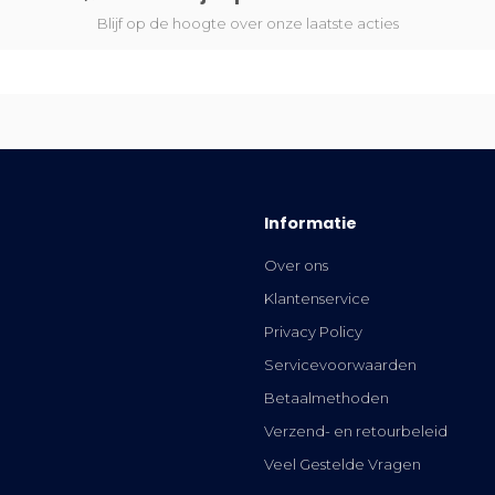
Blijf op de hoogte over onze laatste acties
Informatie
Over ons
Klantenservice
Privacy Policy
Servicevoorwaarden
Betaalmethoden
Verzend- en retourbeleid
Veel Gestelde Vragen