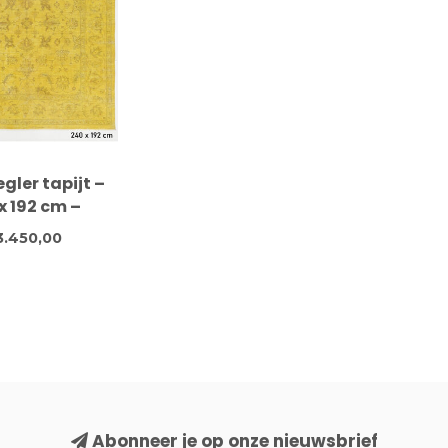
egler tapijt –
x 192 cm –
noopt wollen
3.450,00
oerkleed
Abonneer je op onze nieuwsbrief