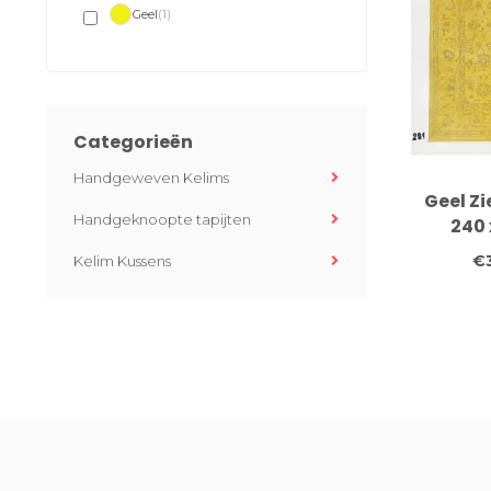
Geel
(1)
Categorieën
Handgeweven Kelims
Geel Zi
Handgeknoopte tapijten
240 
Handgek
€
Kelim Kussens
vl