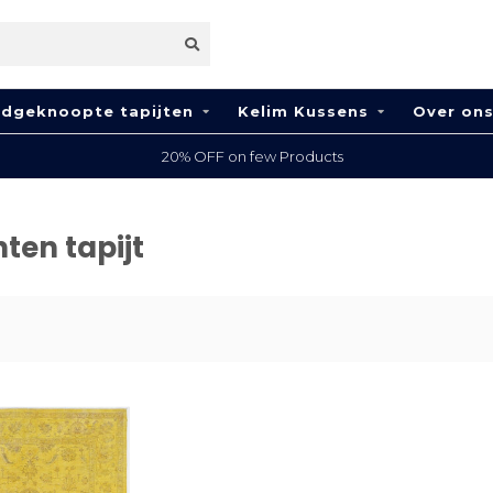
dgeknoopte tapijten
Kelim Kussens
Over on
20% OFF on few Products
ten tapijt