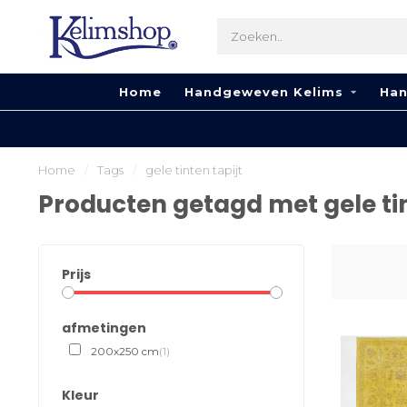
Home
Handgeweven Kelims
Han
Home
/
Tags
/
gele tinten tapijt
Producten getagd met gele tin
Prijs
afmetingen
200x250 cm
(1)
Kleur