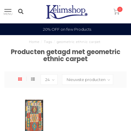
0
MENU
20% OFF on few Products
Home
/
Tags
/
geometric ethnic carpet
Producten getagd met geometric
ethnic carpet