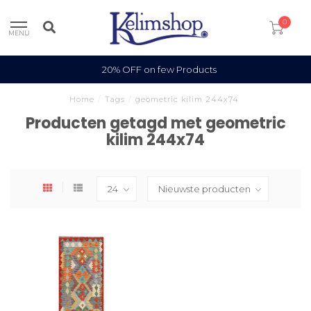
0
MENU
20% OFF on few Products
Home
/
Tags
/
geometric kilim 244x74
Producten getagd met geometric
kilim 244x74