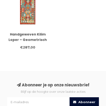
Handgeweven Kilim
Loper – Geometrisch
Tribaal Design – 244x74
€287,00
cm – Boho Vintage
Wollen Tapijt
Abonneer je op onze nieuwsbrief
Blijf op de hoogte over onze laatste acties
Abonneer