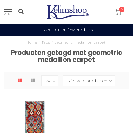
0
MENU
20% OFF on few Products
Home
/
Tags
/
geometric medallion carpet
Producten getagd met geometric
medallion carpet