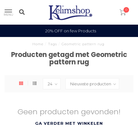
0
MENU
20% OFF on few Products
Home
/
Tags
/
Geometric pattern rug
Producten getagd met Geometric
pattern rug
Geen producten gevonden!
GA VERDER MET WINKELEN