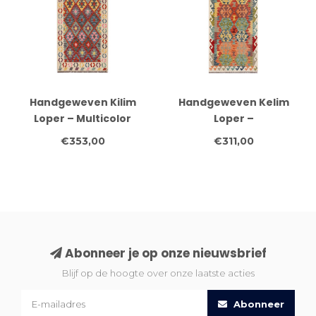
Handgeweven Kilim
Handgeweven Kelim
Loper – Multicolor
Loper –
Geometrisch
Medaillonpatroon in
€353,00
€311,00
Vloerkleed – 253x87 cm
Meerkleurig | 244x80
cm Tribale Wollen
Vloerkleed
Abonneer je op onze nieuwsbrief
Blijf op de hoogte over onze laatste acties
Abonneer