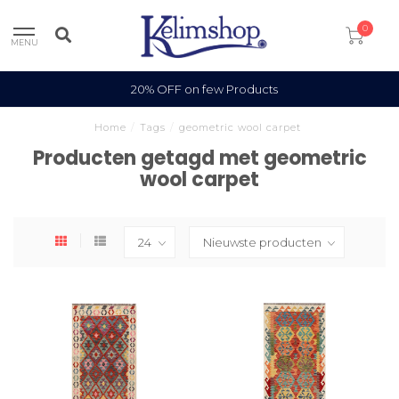
0
MENU
20% OFF on few Products
Home
/
Tags
/
geometric wool carpet
Producten getagd met geometric
wool carpet