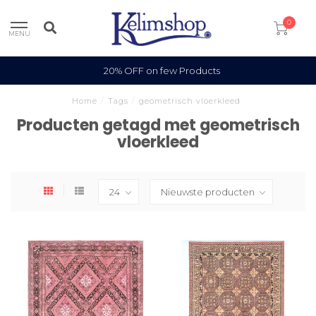
0
MENU
20% OFF on few Products
Home
/
Tags
/
geometrisch vloerkleed
Producten getagd met geometrisch
vloerkleed