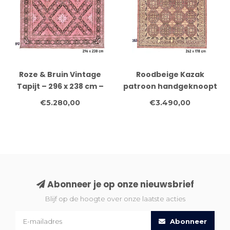
Roze & Bruin Vintage
Roodbeige Kazak
Tapijt – 296 x 238 cm –
patroon handgeknoopt
Handgeknoopt van Wol
wollen vloerkleed – 262
€5.280,00
€3.490,00
x 178 cm
Abonneer je op onze nieuwsbrief
Blijf op de hoogte over onze laatste acties
Abonneer