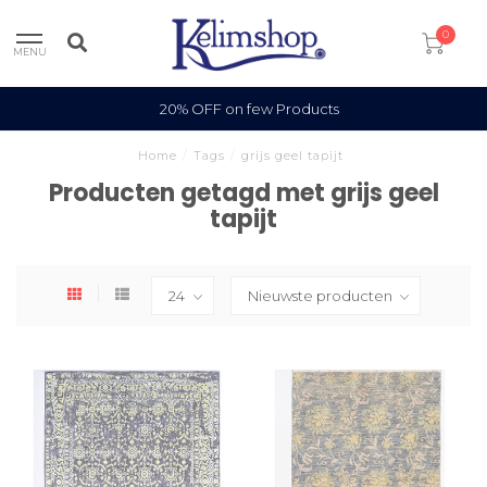
0
MENU
20% OFF on few Products
Home
/
Tags
/
grijs geel tapijt
Producten getagd met grijs geel
tapijt