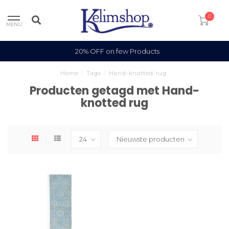
0
MENU
20% OFF on few Products
Home
/
Tags
/
Hand-knotted rug
Producten getagd met Hand-
knotted rug